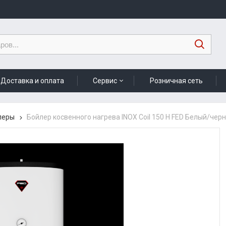
Доставка и оплата
Сервис
Розничная сеть
леры
Бойлер косвенного нагрева INOX Coil 150 Н FED Белый/чер