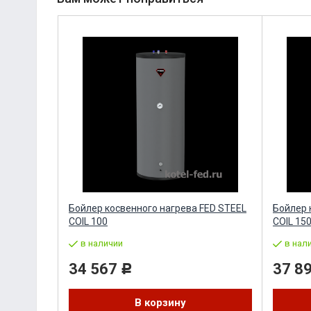
Бойлер косвенного нагрева FED STEEL
Бойлер 
COIL 100
COIL 15
в наличии
в нал
34 567
37 8
Р
В корзину