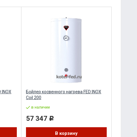
D INOX
Бойлер косвенного нагрева FED INOX
Coil 200
в наличии
57 347
Р
В корзину