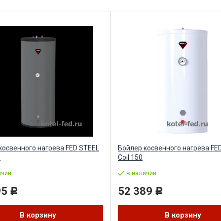
косвенного нагрева FED STEEL
Бойлер косвенного нагрева FE
0
Coil 150
ичии
в наличии
95
52 389
Р
Р
В корзину
В корзину