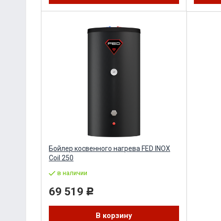
Бойлер косвенного нагрева FED INOX
Coil 250
в наличии
69 519
Р
В корзину