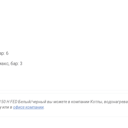
р: 6
акс, бар: 3
 150 Н FED Белый/черный вы можете в компании Котлы, водонагреват
у или в
офисе компании
.