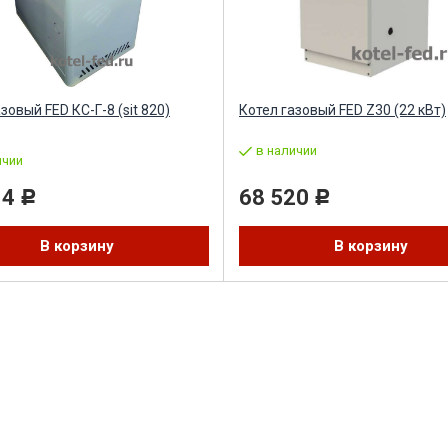
зовый FED КС-Г-8 (sit 820)
Котел газовый FED Z30 (22 кВт)
в наличии
ичии
14
68 520
Р
Р
В корзину
В корзину