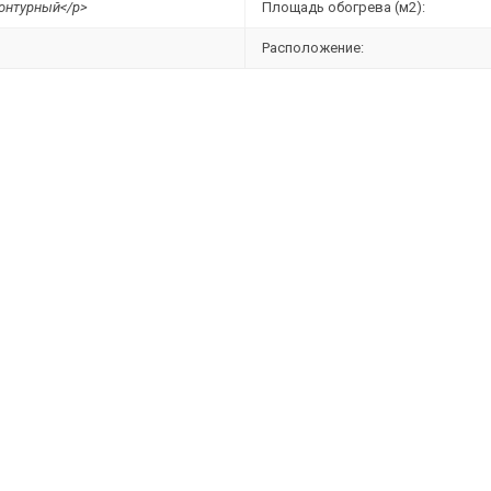
онтурный</p>
Площадь обогрева (м2):
Расположение: