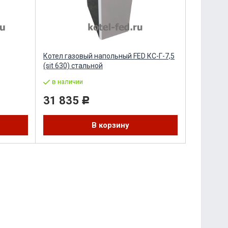
Котел газовый напольный FED КС-Г-7,5
(sit 630) стальной
в наличии
31 835
Р
В корзину