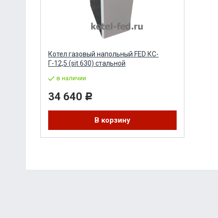
Котел газовый напольный FED КС-
Г-12,5 (sit 630) стальной
в наличии
34 640
Р
В корзину