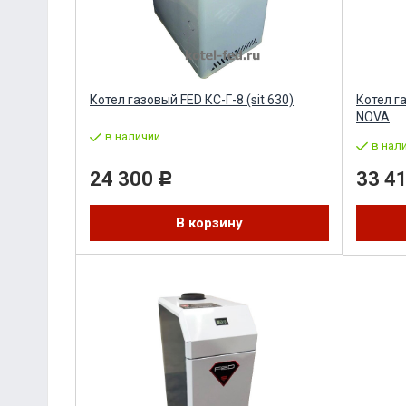
Котел газовый FED КС-Г-8 (sit 630)
Котел га
NOVA
в наличии
в нал
24 300
33 4
Р
В корзину